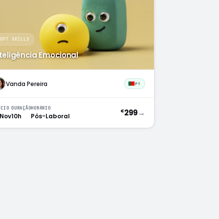
SOFT SKILLS
nteligência Emocional
Vanda Pereira
PT
ÍCIO
DURAÇÃO
HORÁRIO
299
→
€
 Nov
10h
Pós-Laboral