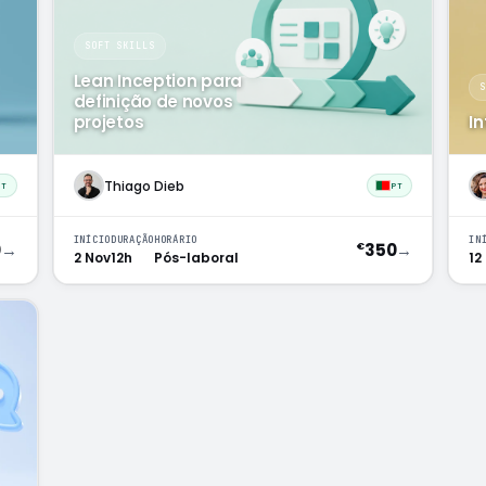
SOFT SKILLS
Lean Inception para
definição de novos
projetos
I
Thiago Dieb
PT
PT
INÍCIO
DURAÇÃO
HORÁRIO
IN
0
→
350
→
€
2 Nov
12h
Pós-laboral
12