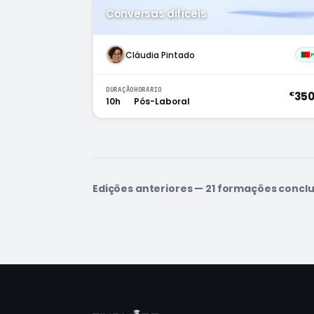
Conversas difíceis
Cláudia Pintado
DURAÇÃO
HORÁRIO
35
€
10h
Pós-Laboral
Edições anteriores — 21 formações concl