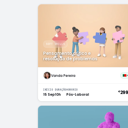
SOFT SKILLS
Pensamento crítico e
resolução de problemas
Vanda Pereira
INÍCIO
DURAÇÃO
HORÁRIO
29
€
15 Sep
10h
Pós-Laboral