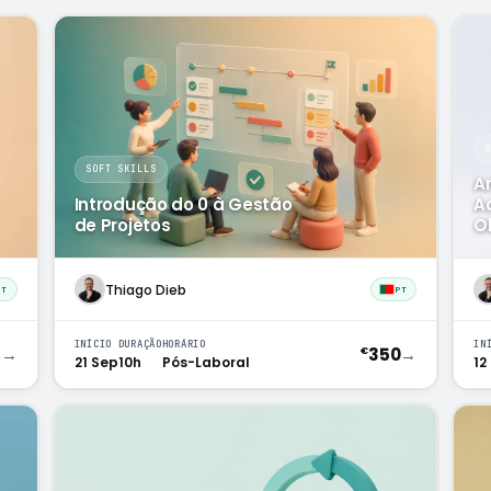
SOFT SKILLS
An
Introdução do 0 à Gestão
A
de Projetos
O
Thiago Dieb
PT
PT
INÍCIO
DURAÇÃO
HORÁRIO
IN
9
→
350
→
€
21 Sep
10h
Pós-Laboral
12