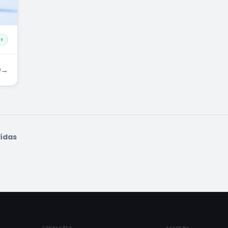
PT
0
→
uídas