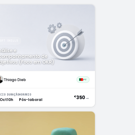
SOFT SKILLS
álise e
companhamento de
bjetivos (Foco em OKR)
Thiago Dieb
PT
ÍCIO
DURAÇÃO
HORÁRIO
350
→
€
 Oct
10h
Pós-laboral