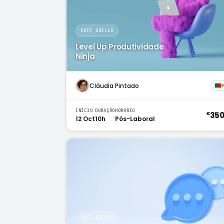
SOFT SKILLS
Level Up Produtividade
Ninja
Cláudia Pintado
INÍCIO
DURAÇÃO
HORÁRIO
35
€
12 Oct
10h
Pós-Laboral
SOFT SKILLS