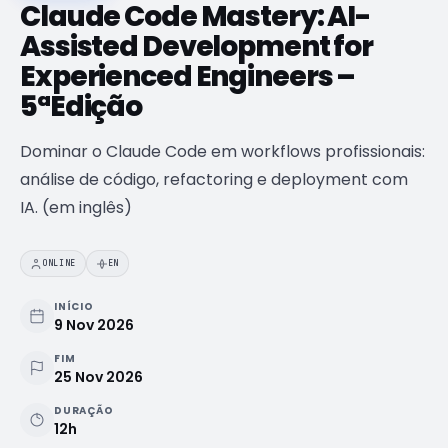
Claude Code Mastery: AI-
Próximas edições e datas de início
Assisted Development for
Cheque Digital
Experienced Engineers –
Formação com apoio do programa IEFP
5ªEdição
Aulas de línguas
SÓ PARA COLABORADORES
Inglês e Francês reservados ao ecossistema Findmore
Dominar o Claude Code em workflows profissionais:
BOOTCAMPS E ACADEMIAS
análise de código, refactoring e deployment com
Brain QA Academy
IA. (em inglês)
Formação intensiva em QA e testes de software
Layer8 Bootcamp
ONLINE
EN
Bootcamp de cibersegurança e ethical hacking
INÍCIO
9 Nov 2026
FIM
25 Nov 2026
DURAÇÃO
12h