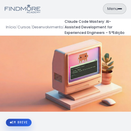
Menu
Claude Code Mastery: AI-
Início
/
Cursos
/
Desenvolvimento
/
Assisted Development for
PT
EN
Experienced Engineers – 5ªEdição
Área de Aluno
NAVEGAÇÃO
Formações
Empresas
Sobre
Contactos
FORMAÇÕES
Cursos
Catálogo completo de formações IT
EM BREVE
Calendário