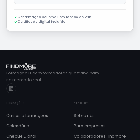
Confirmação por email em menos de 24h
Certificado digital incluído
Formação IT com formadores que trabalham
no mercado real.
FORMAÇÕES
ACADEMY
Cursos e formações
Sobre nós
Calendário
Para empresas
Cheque Digital
Colaboradores Findmore