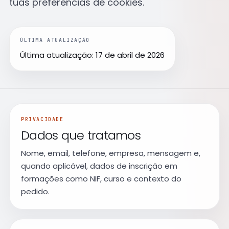
tuas preferências de cookies.
Próximas edições e datas de início
Cheque Digital
Formação com apoio do programa IEFP
ÚLTIMA ATUALIZAÇÃO
Última atualização: 17 de abril de 2026
Aulas de línguas
SÓ PARA COLABORADORES
Inglês e Francês reservados ao ecossistema Findmore
BOOTCAMPS E ACADEMIAS
Brain QA Academy
Formação intensiva em QA e testes de software
PRIVACIDADE
Dados que tratamos
Layer8 Bootcamp
Bootcamp de cibersegurança e ethical hacking
Nome, email, telefone, empresa, mensagem e,
quando aplicável, dados de inscrição em
formações como NIF, curso e contexto do
pedido.