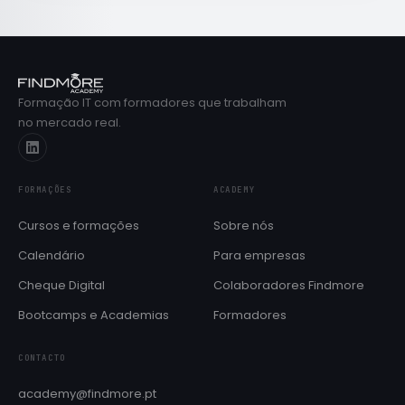
Formação IT com formadores que trabalham
no mercado real.
FORMAÇÕES
ACADEMY
Cursos e formações
Sobre nós
Calendário
Para empresas
Cheque Digital
Colaboradores Findmore
Bootcamps e Academias
Formadores
CONTACTO
academy@findmore.pt