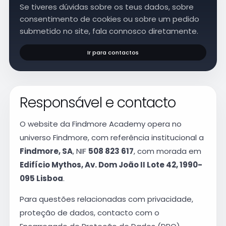
Se tiveres dúvidas sobre os teus dados, sobre
consentimento de cookies ou sobre um pedido
submetido no site, fala connosco diretamente.
Ir para contactos
Responsável e contacto
O website da Findmore Academy opera no
universo Findmore, com referência institucional a
Findmore, SA
, NIF
508 823 617
, com morada em
Edifício Mythos, Av. Dom João II Lote 42, 1990-
095 Lisboa
.
Para questões relacionadas com privacidade,
proteção de dados, contacto com o