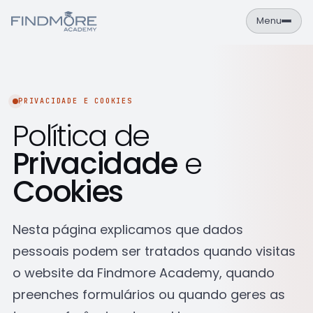
Menu
PT
EN
Área de Aluno
PRIVACIDADE E COOKIES
NAVEGAÇÃO
Política de
Formações
Privacidade
e
Empresas
Cookies
Sobre
Contactos
Nesta página explicamos que dados
pessoais podem ser tratados quando visitas
FORMAÇÕES
Cursos
o website da Findmore Academy, quando
Catálogo completo de formações IT
preenches formulários ou quando geres as
Calendário