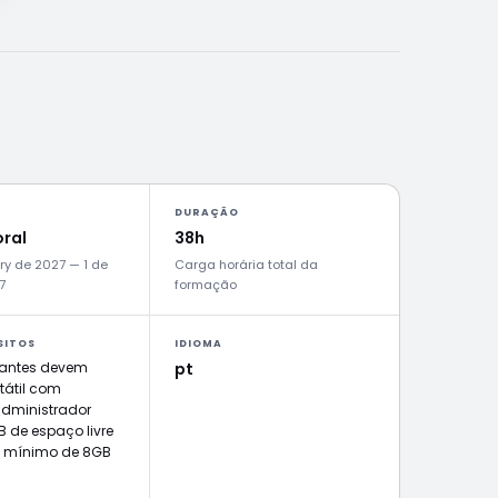
DURAÇÃO
ral
38h
ry de 2027 — 1 de
Carga horária total da
7
formação
SITOS
IDIOMA
pantes devem
pt
tátil com
 administrador
B de espaço livre
e mínimo de 8GB