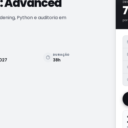
: Advanced
INV
dening, Python e auditoria em
por
DURAÇÃO
2027
38h