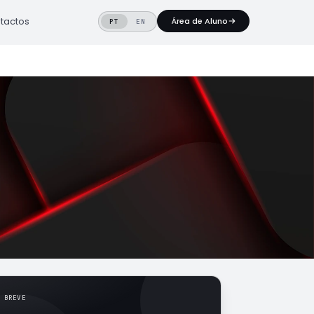
tactos
Área de Aluno
PT
EN
M BREVE