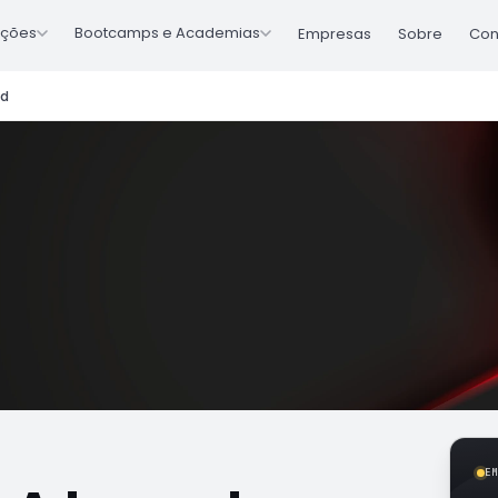
ções
Bootcamps e Academias
Empresas
Sobre
Con
ed
E