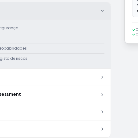
rsegurança
C
C
probabilidades
isto de riscos
ssessment