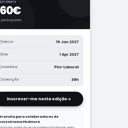
ESTIMENTO
760€
 participante
19 Jan 2027
INÍCIO
1 Apr 2027
FIM
Pós-Laboral
HORÁRIO
38h
DURAÇÃO
Inscrever-me nesta edição
Gratuita para colaboradores do
ecossistema Findmore
Se fazes parte do ecossistema Findmore, esta