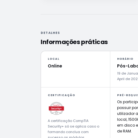
DETALHES
Informações práticas
LOCAL
HORÁRIO
Online
Pós-Labo
19 de Janua
April de 202
CERTIFICAÇÃO
PRÉ-REQUI
Os partici
possuir por
utilizador
local, 150G
A certificação CompTIA
em disco 
Security+ só se aplica caso o
de RAM.
formando conclua com
sucesso os módulos