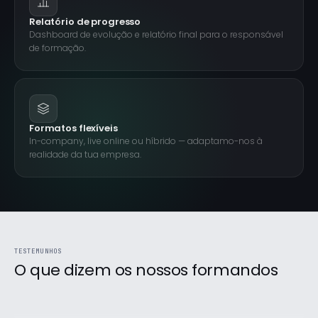
Relatório de progresso
Dashboard de evolução e relatório final para o responsável
de formação.
Formatos flexíveis
In-company, live online ou híbrido — adaptamo-nos à
realidade da tua empresa.
O formador trouxe exemplos reais do dia-a-dia de
produção. Aprendi mais em 6 semanas do que em 2
anos a fazer tutoriais no YouTube.
Miguel Santos
Frontend Dev · Bootcamp React
TESTEMUNHOS
O que dizem os nossos formandos
Formação extremamente prática. O projeto final ficou
no meu portfolio e foi o que me diferenciou nas