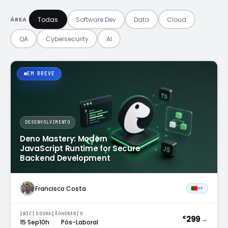
Todas
Software Dev
Data
Cloud
ÁREA
QA
Cybersecurity
AI
EM BREVE
DESENVOLVIMENTO
Deno Mastery: Modern
JavaScript Runtime for Secure
Backend Development
Francisco Costa
PT
INÍCIO
DURAÇÃO
HORÁRIO
299
→
€
15 Sep
10h
Pós-Laboral