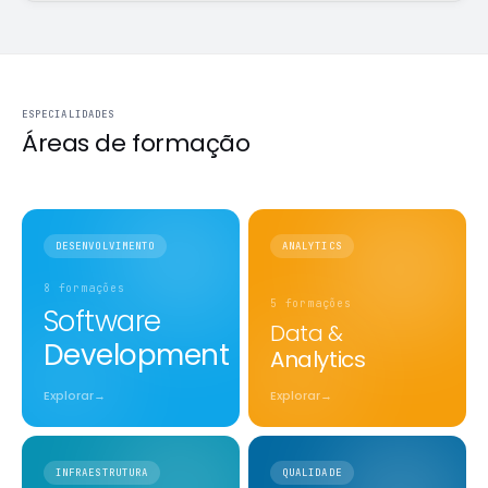
ESPECIALIDADES
Áreas de
formação
DESENVOLVIMENTO
ANALYTICS
8 formações
5 formações
Software
Data &
Development
Analytics
Explorar
→
Explorar
→
INFRAESTRUTURA
QUALIDADE