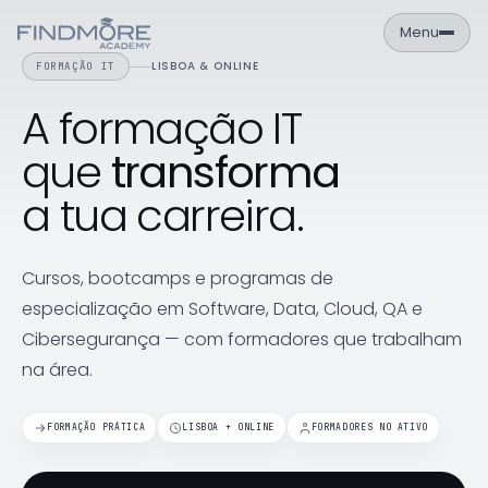
Menu
LISBOA & ONLINE
FORMAÇÃO IT
A formação IT
PT
EN
Área de Aluno
que
transforma
NAVEGAÇÃO
a tua carreira.
Formações
Empresas
Cursos, bootcamps e programas de
Sobre
especialização em Software, Data, Cloud, QA e
Cibersegurança — com formadores que trabalham
Contactos
na área.
FORMAÇÕES
Cursos
FORMAÇÃO PRÁTICA
LISBOA + ONLINE
FORMADORES NO ATIVO
Catálogo completo de formações IT
Calendário