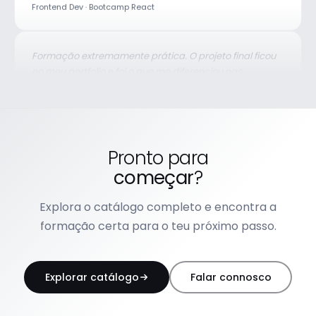
Formação extremamente prática. O projeto final ficou
no meu portfolio e foi o que me diferenciou nas
entrevistas.
João Silva
Data Engineer · Python para Data
Inscrição simples, formador disponível fora das aulas,
Pronto para
conteúdo actualizado. Exactamente o que precisava
começar
?
para mudar de área.
Rita Fonseca
Explora o catálogo completo e encontra a
QA Engineer · Brain QA Academy
formação certa para o teu próximo passo.
Explorar catálogo
Falar connosco