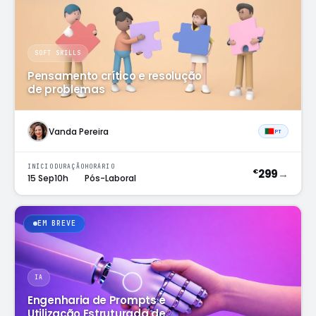
SOFT SKILLS
Pensamento crítico e resolução
de problemas
Vanda Pereira
PT
INÍCIO
DURAÇÃO
HORÁRIO
299
→
€
15 Sep
10h
Pós-Laboral
EM BREVE
IA
Engenharia de Prompts e
Utilização Estruturada de