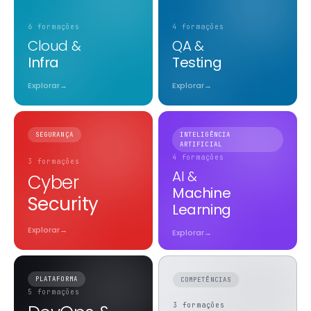
6 formações
4 formações
Cloud &
QA &
Infra
Testing
Explorar
→
Explorar
→
SEGURANÇA
INTELIGÊNCIA
ARTIFICIAL
4 formações
3 formações
AI &
Cyber
Machine
Security
Learning
Explorar
→
Explorar
→
PLATAFORMA
COMPETÊNCIAS
5 formações
3 formações