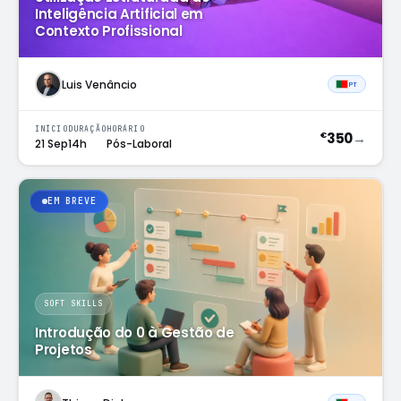
Inteligência Artificial em
Contexto Profissional
Luis Venâncio
PT
INÍCIO
DURAÇÃO
HORÁRIO
350
→
€
21 Sep
14h
Pós-Laboral
EM BREVE
SOFT SKILLS
Introdução do 0 à Gestão de
Projetos