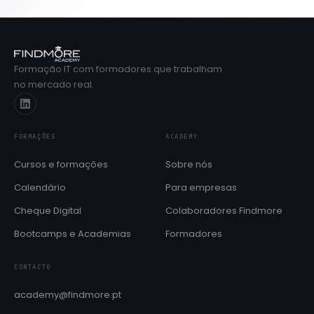
Formação IT com formadores que trabalham
no mercado real.
FORMAÇÕES
ACADEMY
Cursos e formações
Sobre nós
Calendário
Para empresas
Cheque Digital
Colaboradores Findmore
Bootcamps e Academias
Formadores
CONTACTO
academy@findmore.pt