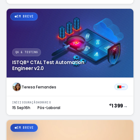
EM BREVE
QA & TESTING
ISTQB® CTAL Test Automation
Engineer v2.0
Teresa Fernandes
PT
INÍCIO
DURAÇÃO
HORÁRIO
1 399
→
€
15 Sep
16h
Pós-Laboral
EM BREVE