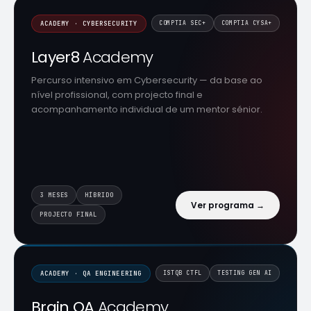
ACADEMY · CYBERSECURITY
COMPTIA SEC+
COMPTIA CYSA+
Layer8
Academy
Percurso intensivo em Cybersecurity — da base ao
nível profissional, com projecto final e
acompanhamento individual de um mentor sénior.
3 MESES
HÍBRIDO
Ver programa →
PROJECTO FINAL
ACADEMY · QA ENGINEERING
ISTQB CTFL
TESTING GEN AI
Brain QA
Academy