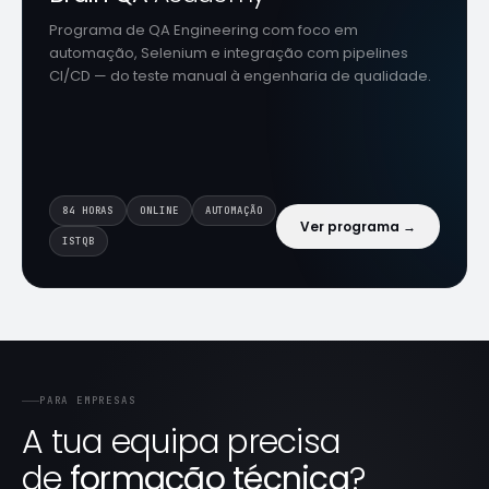
Programa de QA Engineering com foco em
automação, Selenium e integração com pipelines
CI/CD — do teste manual à engenharia de qualidade.
84 HORAS
ONLINE
AUTOMAÇÃO
Ver programa →
ISTQB
PARA EMPRESAS
A tua equipa precisa
de
formação técnica
?