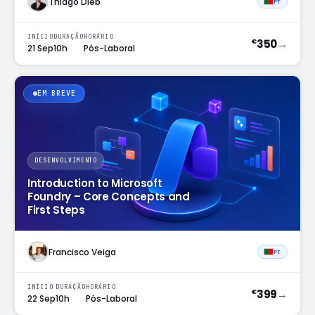
Thiago Dieb
PT
INÍCIO
DURAÇÃO
HORÁRIO
350
→
€
21 Sep
10h
Pós-Laboral
EM BREVE
DESENVOLVIMENTO
Introduction to Microsoft
Foundry – Core Concepts and
First Steps
Francisco Veiga
PT
INÍCIO
DURAÇÃO
HORÁRIO
399
→
€
22 Sep
10h
Pós-Laboral