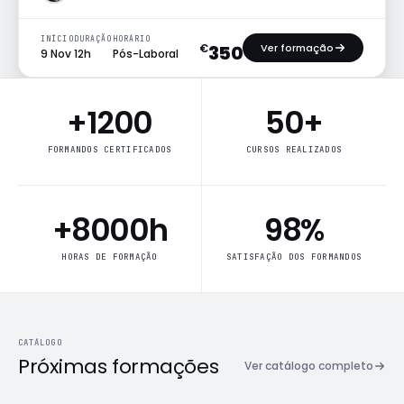
INÍCIO
DURAÇÃO
HORÁRIO
Ver formação
350
€
9 Nov
12h
Pós-Laboral
Indicadores da Findmore Academy
+1200
50+
FORMANDOS CERTIFICADOS
CURSOS REALIZADOS
+8000h
98%
HORAS DE FORMAÇÃO
SATISFAÇÃO DOS FORMANDOS
CATÁLOGO
Próximas formações
Ver catálogo completo