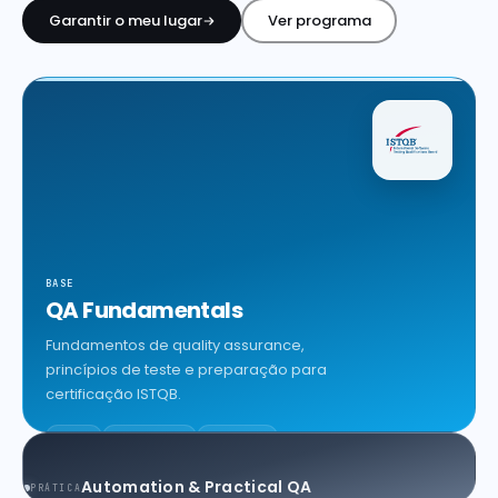
Garantir o meu lugar
Ver programa
Próximas edições e datas de início
Cheque Digital
Formação com apoio do programa IEFP
Aulas de línguas
SÓ PARA COLABORADORES
Inglês e Francês reservados ao ecossistema Findmore
BOOTCAMPS E ACADEMIAS
Brain QA Academy
Formação intensiva em QA e testes de software
BASE
Layer8 Bootcamp
QA Fundamentals
Bootcamp de cibersegurança e ethical hacking
Fundamentos de quality assurance,
princípios de teste e preparação para
certificação ISTQB.
ISTQB
FUNDAMENTOS
MANUAL QA
Em breve
Automation & Practical QA
PRÁTICA