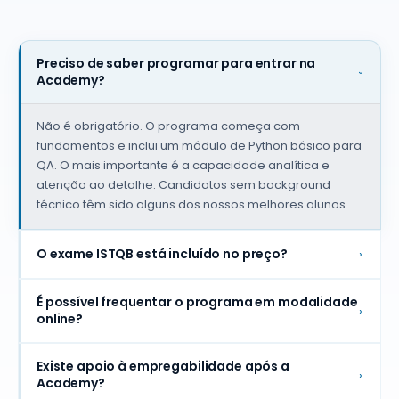
os formandos.
questões e a
O
empatia com
Clara P.
conhecim
os formandos.
Preciso de saber programar para entrar na
ISTQB® CTFL V4
detido pe
›
Academy?
Clara P.
formador
ISTQB® CTFL V4
Joana Vil
Excelente nível
Não é obrigatório. O programa começa com
Boas, a
de detalhe,
fundamentos e inclui um módulo de Python básico para
facilidad
quer para
QA. O mais importante é a capacidade analítica e
esclarece
início de
atenção ao detalhe. Candidatos sem background
questões 
carreira, quer
técnico têm sido alguns dos nossos melhores alunos.
empatia 
para a
os forman
melhoria de
O exame ISTQB está incluído no preço?
›
Clara P.
processos.
ISTQB® CTF
Filipe F.
É possível frequentar o programa em modalidade
›
ISTQB® CTFL V4
online?
Existe apoio à empregabilidade após a
›
Academy?