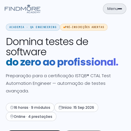
Menu
ACADEMIA · QA ENGINEERING
PRÉ-INSCRIÇÕES ABERTAS
PT
EN
Domina testes de
Área de Aluno
NAVEGAÇÃO
software
Formações
do zero ao profissional.
Empresas
Preparação para a certificação ISTQB® CTAL Test
Sobre
Automation Engineer — automação de testes
avançada.
Contactos
FORMAÇÕES
16 horas · 9 módulos
Início: 15 Sep 2026
Cursos
Online · 4 prestações
Catálogo completo de formações IT
Calendário