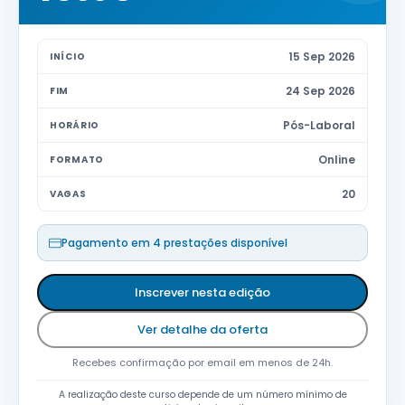
15 Sep 2026
INÍCIO
24 Sep 2026
FIM
Pós-Laboral
HORÁRIO
Online
FORMATO
20
VAGAS
Excelente nível
Pagamento em 4 prestações disponível
de detalhe,
quer para
Inscrever nesta edição
início de
carreira, quer
Ver detalhe da oferta
para a
melhoria de
Recebes confirmação por email em menos de 24h.
processos.
A realização deste curso depende de um número mínimo de