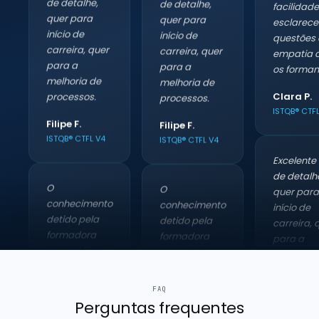
quer para
Excelente nível
esclarece
início de
de detalhe,
questões 
carreira, quer
quer para
empatia 
para a
início de
os forman
melhoria de
carreira, quer
Clara P.
processos.
para a
ISTQB® CTF
melhoria de
Filipe F.
processos.
ISTQB® CTFL V4
Filipe F.
Excelente 
ISTQB® CTFL V4
de detalh
O
quer para
conhecimento
início de
detido pela
O
carreira, 
formadora
conhecimento
para a
Joana Vilas-
detido pela
melhoria 
Boas, a
formadora
processos
facilidade em
Joana Vilas-
Filipe F.
esclarecer
Boas, a
FAQ
ISTQB® CTF
questões e a
facilidade em
Perguntas
frequentes
empatia com
esclarecer