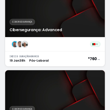
CIBERSEGURANÇA
Cibersegurança: Advanced
PT
INÍCIO
DURAÇÃO
HORÁRIO
760
→
€
19 Jan
38h
Pós-Laboral
CIBERSEGURANÇA