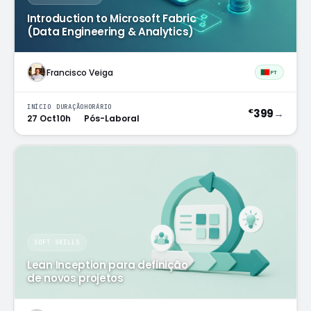
Introduction to Microsoft Fabric
(Data Engineering & Analytics)
Francisco Veiga
PT
INÍCIO
DURAÇÃO
HORÁRIO
399
→
€
27 Oct
10h
Pós-Laboral
SOFT SKILLS
Lean Inception para definição
de novos projetos