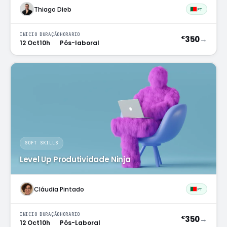
Thiago Dieb
PT
INÍCIO
DURAÇÃO
HORÁRIO
350
→
€
12 Oct
10h
Pós-laboral
SOFT SKILLS
Level Up Produtividade Ninja
Cláudia Pintado
PT
INÍCIO
DURAÇÃO
HORÁRIO
350
→
€
12 Oct
10h
Pós-Laboral