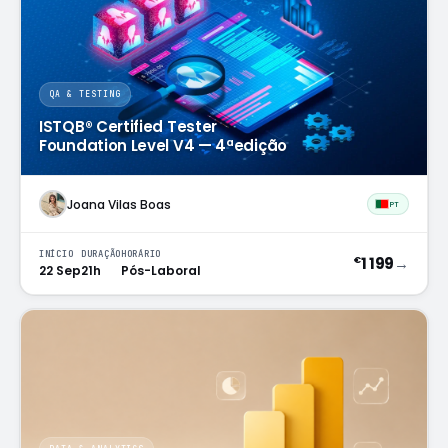
QA & TESTING
ISTQB® Certified Tester
Foundation Level V4 — 4ªedição
Joana Vilas Boas
PT
INÍCIO
DURAÇÃO
HORÁRIO
1 199
→
€
22 Sep
21h
Pós-Laboral