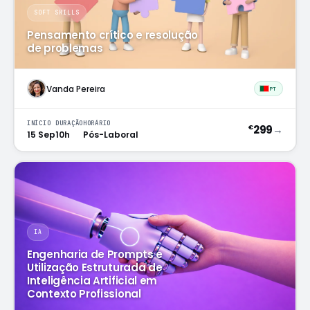
SOFT SKILLS
Pensamento crítico e resolução
de problemas
Vanda Pereira
PT
INÍCIO
DURAÇÃO
HORÁRIO
299
→
€
15 Sep
10h
Pós-Laboral
IA
Engenharia de Prompts e
Utilização Estruturada de
Inteligência Artificial em
Contexto Profissional