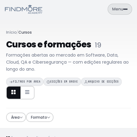
Menu
PT
EN
Início
/
Cursos
Área de Aluno
Cursos e formações
19
NAVEGAÇÃO
Formações abertas ao mercado em Software, Data,
Formações
Cloud, QA e Cibersegurança — com edições regulares ao
longo do ano.
Empresas
FILTROS POR ÁREA
EDIÇÕES EM BREVE
ARQUIVO DE EDIÇÕES
Sobre
Contactos
FORMAÇÕES
Área
Formato
Cursos
Catálogo completo de formações IT
Calendário