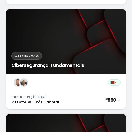
CIBERSEGURANÇA
Cibersegurança: Fundamentals
PT
INÍCIO
DURAÇÃO
HORÁRIO
850
→
€
20 Oct
46h
Pós-Laboral