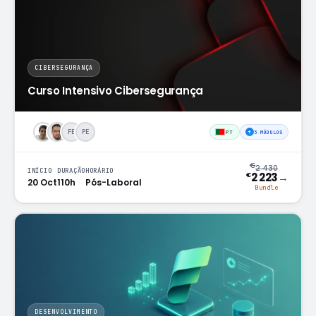
CIBERSEGURANÇA
Curso Intensivo Cibersegurança
FE
PE
PT
+
3 MÓDULOS
€
2 430
INÍCIO
DURAÇÃO
HORÁRIO
→
2 223
€
20 Oct
110h
Pós-Laboral
Bundle
DESENVOLVIMENTO