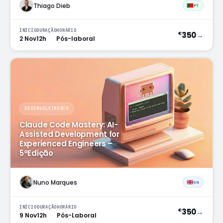
Thiago Dieb
PT
INÍCIO
DURAÇÃO
HORÁRIO
350
→
€
2 Nov
12h
Pós-laboral
DESENVOLVIMENTO
Claude Code Mastery: AI-
Assisted Development for
Experienced Engineers –
5ªEdição
Nuno Marques
EN
INÍCIO
DURAÇÃO
HORÁRIO
350
→
€
9 Nov
12h
Pós-Laboral