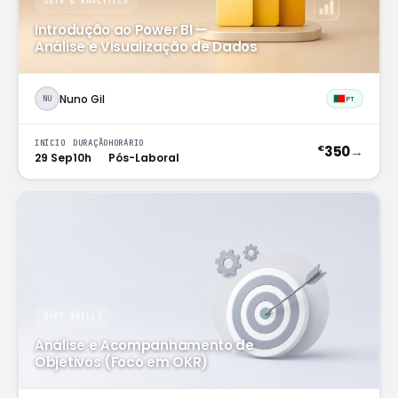
DATA & ANALYTICS
Introdução ao Power BI —
Análise e Visualização de Dados
Nuno Gil
NU
PT
INÍCIO
DURAÇÃO
HORÁRIO
350
→
€
29 Sep
10h
Pós-Laboral
SOFT SKILLS
Análise e Acompanhamento de
Objetivos (Foco em OKR)