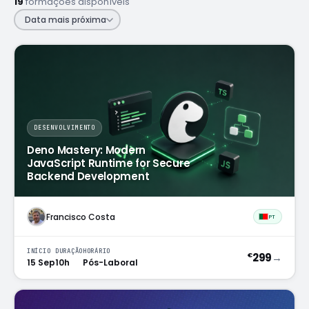
19
formações disponíveis
Próximas edições e datas de início
Data mais próxima
Cheque Digital
Formação com apoio do programa IEFP
Aulas de línguas
SÓ PARA COLABORADORES
Inglês e Francês reservados ao ecossistema Findmore
BOOTCAMPS E ACADEMIAS
DESENVOLVIMENTO
Brain QA Academy
Deno Mastery: Modern
Formação intensiva em QA e testes de software
JavaScript Runtime for Secure
Backend Development
Layer8 Bootcamp
Bootcamp de cibersegurança e ethical hacking
Francisco Costa
PT
INÍCIO
DURAÇÃO
HORÁRIO
299
→
€
15 Sep
10h
Pós-Laboral