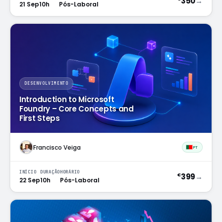
350
→
21 Sep
10h
Pós-Laboral
DESENVOLVIMENTO
Introduction to Microsoft
Foundry – Core Concepts and
First Steps
Francisco Veiga
PT
INÍCIO
DURAÇÃO
HORÁRIO
399
→
€
22 Sep
10h
Pós-Laboral