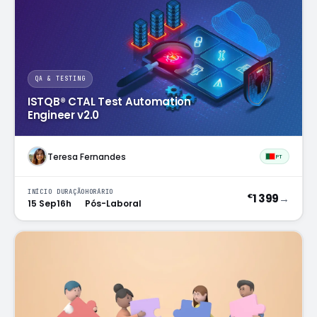
QA & TESTING
ISTQB® CTAL Test Automation
Engineer v2.0
Teresa Fernandes
PT
INÍCIO
DURAÇÃO
HORÁRIO
1 399
→
€
15 Sep
16h
Pós-Laboral