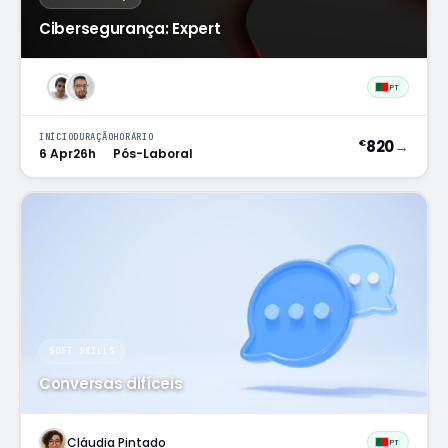
Cibersegurança: Expert
PT
INÍCIO
DURAÇÃO
HORÁRIO
820
→
€
6 Apr
26h
Pós-Laboral
SOFT SKILLS
Conversas difíceis
Cláudia Pintado
PT