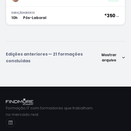
DURAÇÃO
HORÁRIO
350
→
€
10h
Pós-Laboral
Edições anteriores — 21 formações
Mostrar
arquivo
concluídas
Formação IT com formadores que trabalham
no mercado real.