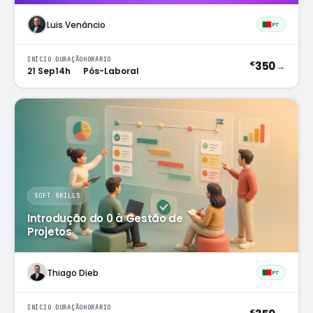
Luis Venâncio
PT
INÍCIO
DURAÇÃO
HORÁRIO
350
→
€
21 Sep
14h
Pós-Laboral
SOFT SKILLS
Introdução do 0 à Gestão de
Projetos
Thiago Dieb
PT
INÍCIO
DURAÇÃO
HORÁRIO
€