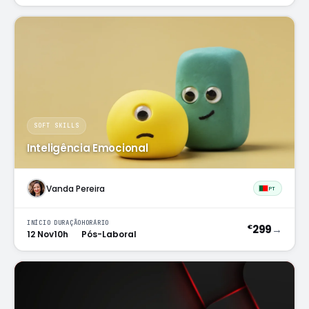
SOFT SKILLS
Inteligência Emocional
Vanda Pereira
PT
INÍCIO
DURAÇÃO
HORÁRIO
299
→
€
12 Nov
10h
Pós-Laboral