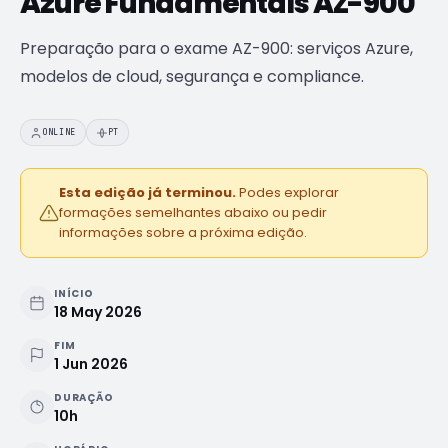
Azure Fundamentals AZ-900
Próximas edições e datas de início
Preparação para o exame AZ-900: serviços Azure,
Cheque Digital
modelos de cloud, segurança e compliance.
Formação com apoio do programa IEFP
Aulas de línguas
SÓ PARA COLABORADORES
ONLINE
PT
Inglês e Francês reservados ao ecossistema Findmore
BOOTCAMPS E ACADEMIAS
Esta edição já terminou.
Podes explorar
Brain QA Academy
formações semelhantes abaixo ou pedir
Formação intensiva em QA e testes de software
informações sobre a próxima edição.
Layer8 Bootcamp
Bootcamp de cibersegurança e ethical hacking
INÍCIO
18 May 2026
FIM
1 Jun 2026
DURAÇÃO
10h