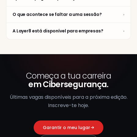
on, que
os meus
mundo
permitiram ver
conhecimentos
os conceitos em
O que acontece se faltar a uma sessão?
›
em
João 
ação.
cibersegurança.
Layer
1ª Edi
Os conteúdos
A Layer8 está disponível para empresas?
›
Inês Marques
são actuais e os
Layer8 Academy ·
formadores têm
2ª Edição
experiência real
naquilo que
ensinam.
Começa a tua carreira
Cíntia D.
Layer8 Academy,
em Cibersegurança.
Edição Set 2024
Últimas vagas disponíveis para a próxima edição.
Inscreve-te hoje.
Garantir o meu lugar