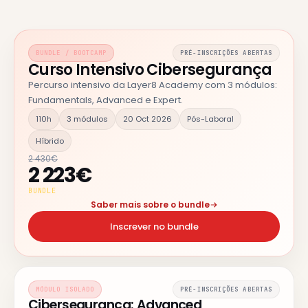
BUNDLE / BOOTCAMP
PRÉ-INSCRIÇÕES ABERTAS
Curso Intensivo Cibersegurança
Percurso intensivo da Layer8 Academy com 3 módulos:
Fundamentals, Advanced e Expert.
110h
3 módulos
20 Oct 2026
Pós-Laboral
Híbrido
2 430€
2 223€
BUNDLE
Saber mais sobre o bundle
Inscrever no bundle
MÓDULO ISOLADO
PRÉ-INSCRIÇÕES ABERTAS
Cibersegurança: Advanced