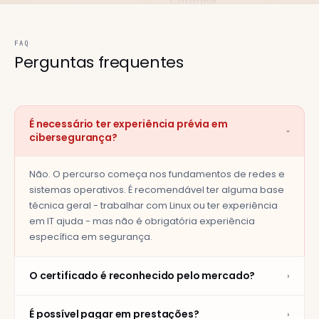
problema.
segurança —
comp
saí com uma
mais 
Catarina
oferta de
tema
Rocha
FAQ
emprego como
princ
Perguntas
frequentes
Layer8 Academy,
junior pentester.
pela 
Edição Set 2024 ·
O projecto final
de us
Sysadmin →
foi o que fez a
Security Analyst
práti
diferença na
mundo
É necessário ter experiência prévia em
entrevista.
›
cibersegurança?
Tiago
Uma formação
Diogo Matos
Layer
bastante
1ª Edi
Layer8 Academy,
Não. O percurso começa nos fundamentos de redes e
abrangente e
Edição Mar 2025 ·
sistemas operativos. É recomendável ter alguma base
holística,
Agora Junior
técnica geral - trabalhar com Linux ou ter experiência
enriquecendo a
Pentester
O foc
em IT ajuda - mas não é obrigatória experiência
visão global
matér
específica em segurança.
acerca da
exem
cibersegurança.
A Layer8
dado
Com destaque
O certificado é reconhecido pelo mercado?
Academy foi um
›
a per
para as aulas
enorme
ligar
práticas hands-
contributo para
dado
É possível pagar em prestações?
›