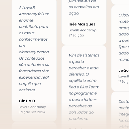
Academy foi um
O foc
on, que
enorme
matér
permitiram ver
contributo para
exem
os conceitos em
os meus
dado
ação.
conhecimentos
a per
em
ligar
Inês Marques
cibersegurança.
dado
Layer8 Academy ·
Os conteúdos
mundo
2ª Edição
são actuais e os
João 
formadores têm
Layer
experiência real
Vim de sistemas
1ª Edi
naquilo que
e queria
ensinam.
perceber o lado
ofensivo. O
Desta
Cíntia D.
equilíbrio entre
conh
Layer8 Academy,
Red e Blue Team
Edição Set 2024
integ
no programa é
form
o ponto forte —
vária
percebes os
Entrei sem
que c
dois lados do
experiência em
para