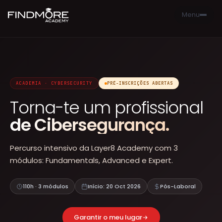
Menu
PT
EN
Área de Aluno
NAVEGAÇÃO
ACADEMIA · CYBERSECURITY
PRÉ-INSCRIÇÕES ABERTAS
Formações
Torna-te um profissional
Empresas
de Cibersegurança.
Sobre
Percurso intensivo da Layer8 Academy com 3
módulos: Fundamentals, Advanced e Expert.
Contactos
FORMAÇÕES
110h · 3 módulos
Início: 20 Oct 2026
Pós-Laboral
Cursos
Catálogo completo de formações IT
Garantir o meu lugar
Calendário