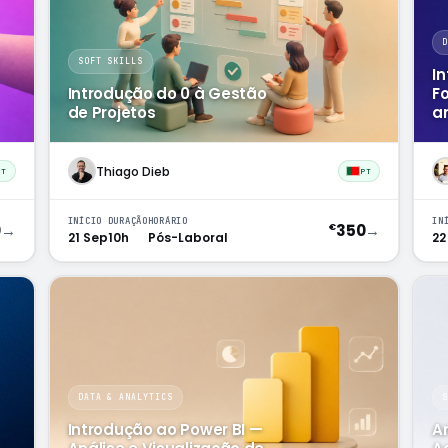
SOFT SKILLS
In
Introdução do 0 à Gestão
F
de Projetos
an
Thiago Dieb
PT
PT
INÍCIO
DURAÇÃO
HORÁRIO
IN
0
→
350
→
€
21 Sep
10h
Pós-Laboral
22
DATA & ANALYTICS
Introdução ao Power BI —
An