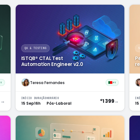
QA & TESTING
ISTQB® CTAL Test
P
Automation Engineer v2.0
r
Teresa Fernandes
PT
PT
INÍCIO
DURAÇÃO
HORÁRIO
IN
9
→
1 399
→
€
15 Sep
16h
Pós-Laboral
15