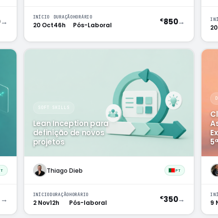
INÍCIO
DURAÇÃO
HORÁRIO
0
→
850
→
IN
€
20 Oct
46h
Pós-Laboral
20
SOFT SKILLS
C
Lean Inception para
A
definição de novos
E
projetos
5
Thiago Dieb
PT
PT
INÍCIO
DURAÇÃO
HORÁRIO
IN
9
→
350
→
€
2 Nov
12h
Pós-laboral
9 