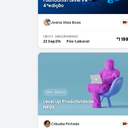
Foundation Level V4 —
4ªedição
Joana Vilas Boas
INÍCIO
DURAÇÃO
HORÁRIO
1 19
€
22 Sep
21h
Pós-Laboral
SOFT SKILLS
Level Up Produtividade
Ninja
Cláudia Pintado