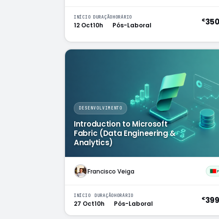
INÍCIO
DURAÇÃO
HORÁRIO
35
€
12 Oct
10h
Pós-Laboral
DESENVOLVIMENTO
Introduction to Microsoft
Fabric (Data Engineering &
Analytics)
Francisco Veiga
INÍCIO
DURAÇÃO
HORÁRIO
39
€
27 Oct
10h
Pós-Laboral