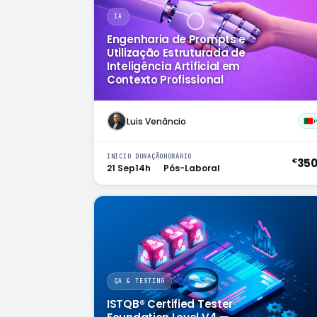
IA
Engenharia de Prompts e
Utilização Estruturada de
Inteligência Artificial em
Contexto Profissional
Luis Venâncio
INÍCIO
DURAÇÃO
HORÁRIO
35
€
21 Sep
14h
Pós-Laboral
QA & TESTING
ISTQB® Certified Tester