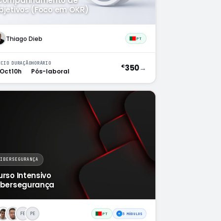
companhamento de
bjetivos (Foco em OKR)
Thiago Dieb
PT
ÍCIO
DURAÇÃO
HORÁRIO
350
→
€
 Oct
10h
Pós-laboral
CIBERSEGURANÇA
urso Intensivo
ibersegurança
FE
PE
PT
+
3 MÓDULOS