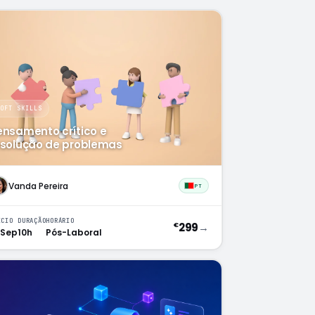
SOFT SKILLS
ensamento crítico e
esolução de problemas
Vanda Pereira
PT
ÍCIO
DURAÇÃO
HORÁRIO
299
→
€
 Sep
10h
Pós-Laboral