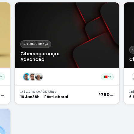
CIBERSEGURANÇA
Cibersegurança:
Advanced
C
PT
PT
INÍCIO
DURAÇÃO
HORÁRIO
IN
9
→
760
→
€
19 Jan
38h
Pós-Laboral
6 