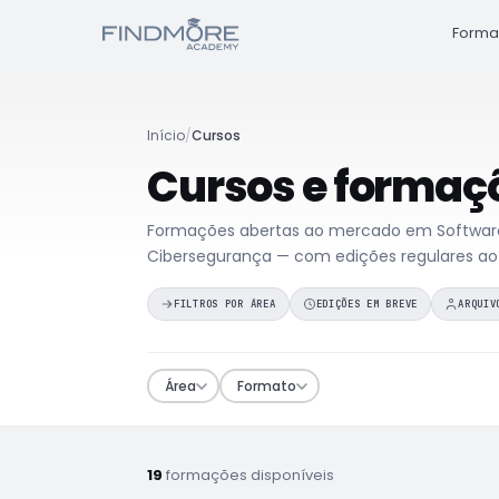
Forma
Início
/
Cursos
Cursos e formaç
Formações abertas ao mercado em Software,
Cibersegurança — com edições regulares ao
FILTROS POR ÁREA
EDIÇÕES EM BREVE
ARQUIV
Área
Formato
19
formações disponíveis