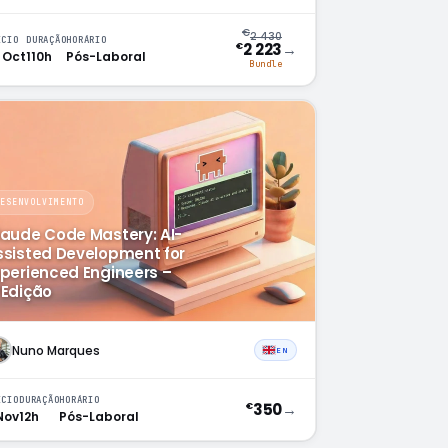
€
2 430
ÍCIO
DURAÇÃO
HORÁRIO
→
2 223
€
 Oct
110h
Pós-Laboral
Bundle
DESENVOLVIMENTO
laude Code Mastery: AI-
ssisted Development for
xperienced Engineers –
ªEdição
Nuno Marques
EN
ÍCIO
DURAÇÃO
HORÁRIO
350
→
€
Nov
12h
Pós-Laboral