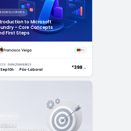
DESENVOLVIMENTO
troduction to Microsoft
oundry – Core Concepts
d First Steps
Francisco Veiga
PT
ÍCIO
DURAÇÃO
HORÁRIO
399
→
€
 Sep
10h
Pós-Laboral
SOFT SKILLS
álise e