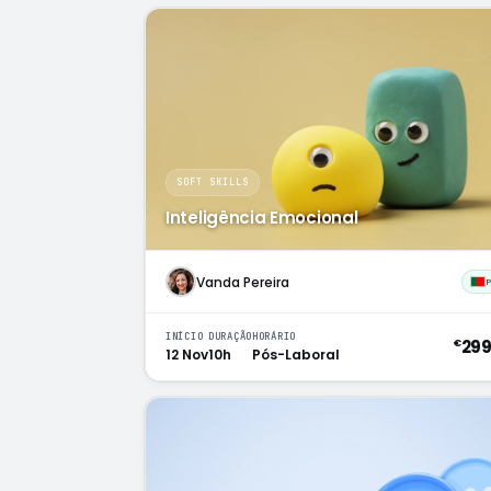
SOFT SKILLS
Inteligência Emocional
Vanda Pereira
INÍCIO
DURAÇÃO
HORÁRIO
29
€
12 Nov
10h
Pós-Laboral