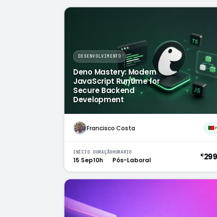
DESENVOLVIMENTO
Deno Mastery: Modern
JavaScript Runtime for
Secure Backend
Development
Francisco Costa
INÍCIO
DURAÇÃO
HORÁRIO
29
€
15 Sep
10h
Pós-Laboral