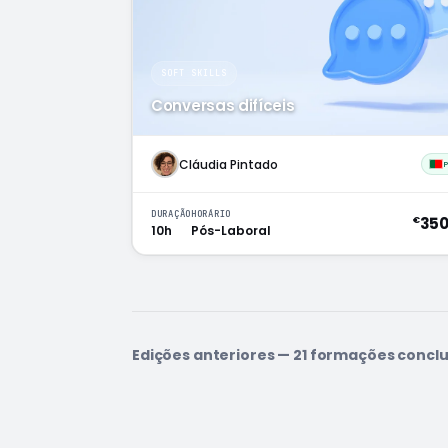
SOFT SKILLS
Conversas difíceis
Cláudia Pintado
DURAÇÃO
HORÁRIO
35
€
10h
Pós-Laboral
Edições anteriores — 21 formações concl