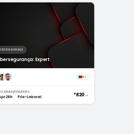
CIBERSEGURANÇA
ibersegurança: Expert
PT
ÍCIO
DURAÇÃO
HORÁRIO
820
→
€
Apr
26h
Pós-Laboral