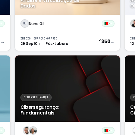
Análise e Visualização de
A
Dados
O
Nuno Gil
NU
PT
PT
INÍCIO
DURAÇÃO
HORÁRIO
IN
9
→
350
→
€
29 Sep
10h
Pós-Laboral
12
CIBERSEGURANÇA
Cibersegurança:
C
Fundamentals
C
PT
PT