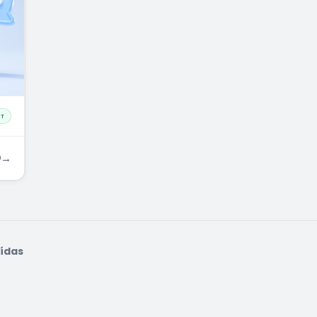
PT
0
→
uídas