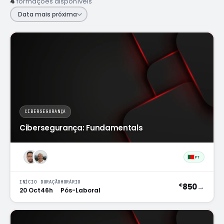
4
formações disponíveis
Próximas edições e datas de início
Data mais próxima
Cheque Digital
Formação com apoio do programa IEFP
Aulas de línguas
SÓ PARA COLABORADORES
Inglês e Francês reservados ao ecossistema Findmore
BOOTCAMPS E ACADEMIAS
Brain QA Academy
Formação intensiva em QA e testes de software
CIBERSEGURANÇA
Cibersegurança: Fundamentals
Layer8 Bootcamp
Bootcamp de cibersegurança e ethical hacking
PT
INÍCIO
DURAÇÃO
HORÁRIO
850
→
€
20 Oct
46h
Pós-Laboral