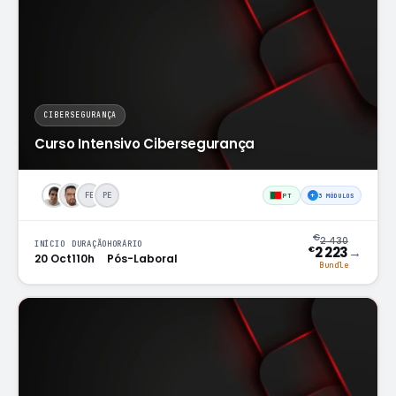
CIBERSEGURANÇA
Curso Intensivo Cibersegurança
FE
PE
PT
+
3 MÓDULOS
€
2 430
INÍCIO
DURAÇÃO
HORÁRIO
→
2 223
€
20 Oct
110h
Pós-Laboral
Bundle