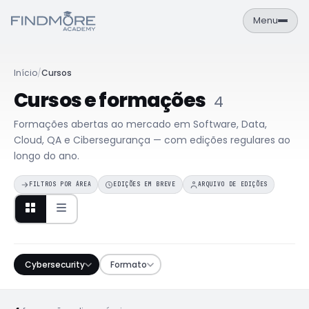
Menu
PT
EN
Início
/
Cursos
Área de Aluno
Cursos e formações
4
NAVEGAÇÃO
Formações abertas ao mercado em Software, Data,
Formações
Cloud, QA e Cibersegurança — com edições regulares ao
longo do ano.
Empresas
FILTROS POR ÁREA
EDIÇÕES EM BREVE
ARQUIVO DE EDIÇÕES
Sobre
Contactos
FORMAÇÕES
Cybersecurity
Formato
Cursos
Catálogo completo de formações IT
Calendário