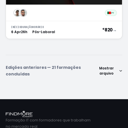
PT
INÍCIO
DURAÇÃO
HORÁRIO
820
→
€
6 Apr
26h
Pós-Laboral
Edições anteriores — 21 formações
Mostrar
arquivo
concluídas
Formação IT com formadores que trabalham
no mercado real.