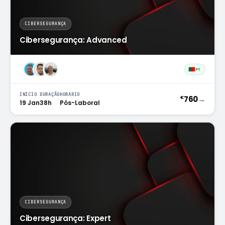
CIBERSEGURANÇA
Cibersegurança: Advanced
PT
INÍCIO
DURAÇÃO
HORÁRIO
760
→
€
19 Jan
38h
Pós-Laboral
CIBERSEGURANÇA
Cibersegurança: Expert