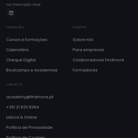
no mercado real.
Próximas edições e datas de início
Cheque Digital
Formação com apoio do programa IEFP
FORMAÇÕES
ACADEMY
Aulas de línguas
SÓ PARA COLABORADORES
Cursos e formações
Sobre nós
Inglês e Francês reservados ao ecossistema Findmore
Calendário
Para empresas
BOOTCAMPS E ACADEMIAS
Cheque Digital
Colaboradores Findmore
Brain QA Academy
Formação intensiva em QA e testes de software
Bootcamps e Academias
Formadores
Layer8 Bootcamp
CONTACTO
Bootcamp de cibersegurança e ethical hacking
academy@findmore.pt
+351 21 820 8394
Lisboa & Online
Política de Privacidade
Política de Cookies