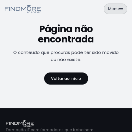
Menu
Página não
PT
EN
encontrada
Área de Aluno
NAVEGAÇÃO
O conteúdo que procuras pode ter sido movido
Formações
ou não existe.
Empresas
Voltar ao início
Sobre
Contactos
FORMAÇÕES
Cursos
Catálogo completo de formações IT
Formação IT com formadores que trabalham
Calendário