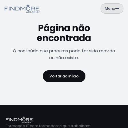
Menu
Página não
PT
EN
encontrada
Área de Aluno
NAVEGAÇÃO
O conteúdo que procuras pode ter sido movido
Formações
ou não existe.
Empresas
Voltar ao início
Sobre
Contactos
FORMAÇÕES
Cursos
Catálogo completo de formações IT
Formação IT com formadores que trabalham
Calendário