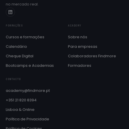
no mercado real.
Próximas edições e datas de início
Cheque Digital
Formação com apoio do programa IEFP
FORMAÇÕES
ACADEMY
Aulas de línguas
SÓ PARA COLABORADORES
Cursos e formações
Sobre nós
Inglês e Francês reservados ao ecossistema Findmore
Calendário
Para empresas
BOOTCAMPS E ACADEMIAS
Cheque Digital
Colaboradores Findmore
Brain QA Academy
Formação intensiva em QA e testes de software
Bootcamps e Academias
Formadores
Layer8 Bootcamp
CONTACTO
Bootcamp de cibersegurança e ethical hacking
academy@findmore.pt
+351 21 820 8394
Lisboa & Online
Política de Privacidade
Política de Cookies