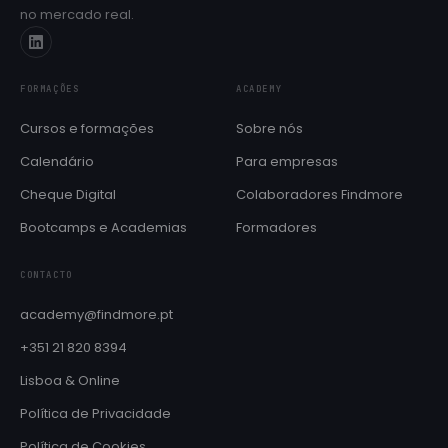
no mercado real.
Próximas edições e datas de início
Cheque Digital
Formação com apoio do programa IEFP
FORMAÇÕES
ACADEMY
Aulas de línguas
SÓ PARA COLABORADORES
Cursos e formações
Sobre nós
Inglês e Francês reservados ao ecossistema Findmore
Calendário
Para empresas
BOOTCAMPS E ACADEMIAS
Cheque Digital
Colaboradores Findmore
Brain QA Academy
Formação intensiva em QA e testes de software
Bootcamps e Academias
Formadores
Layer8 Bootcamp
CONTACTO
Bootcamp de cibersegurança e ethical hacking
academy@findmore.pt
+351 21 820 8394
Lisboa & Online
Política de Privacidade
Política de Cookies