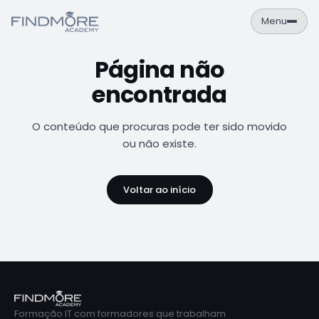
Menu
Página não
PT
EN
encontrada
Área de Aluno
NAVEGAÇÃO
O conteúdo que procuras pode ter sido movido
Formações
ou não existe.
Empresas
Voltar ao início
Sobre
Contactos
FORMAÇÕES
Cursos
Catálogo completo de formações IT
Formação IT com formadores que trabalham
Calendário