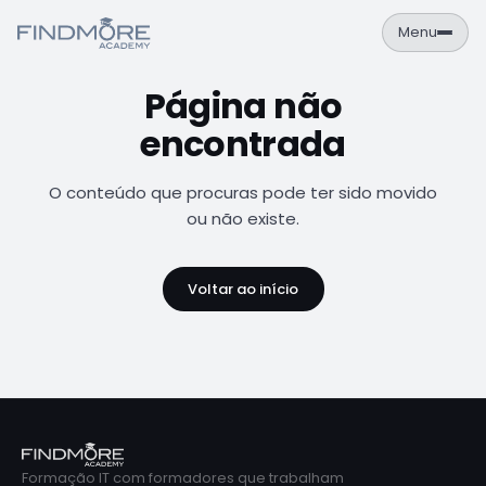
Menu
Página não
PT
EN
encontrada
Área de Aluno
NAVEGAÇÃO
O conteúdo que procuras pode ter sido movido
Formações
ou não existe.
Empresas
Voltar ao início
Sobre
Contactos
FORMAÇÕES
Cursos
Catálogo completo de formações IT
Formação IT com formadores que trabalham
Calendário