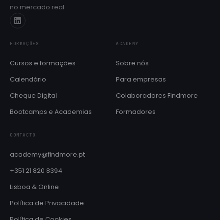
no mercado real.
Próximas edições e datas de início
Cheque Digital
Formação com apoio do programa IEFP
FORMAÇÕES
ACADEMY
Aulas de línguas
SÓ PARA COLABORADORES
Cursos e formações
Sobre nós
Inglês e Francês reservados ao ecossistema Findmore
Calendário
Para empresas
BOOTCAMPS E ACADEMIAS
Cheque Digital
Colaboradores Findmore
Brain QA Academy
Formação intensiva em QA e testes de software
Bootcamps e Academias
Formadores
Layer8 Bootcamp
CONTACTO
Bootcamp de cibersegurança e ethical hacking
academy@findmore.pt
+351 21 820 8394
Lisboa & Online
Política de Privacidade
Política de Cookies