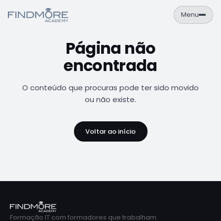
Menu
Página não
PT
EN
encontrada
Área de Aluno
NAVEGAÇÃO
O conteúdo que procuras pode ter sido movido
Formações
ou não existe.
Empresas
Voltar ao início
Sobre
Contactos
FORMAÇÕES
Cursos
Catálogo completo de formações IT
Formação IT com formadores que trabalham
Calendário