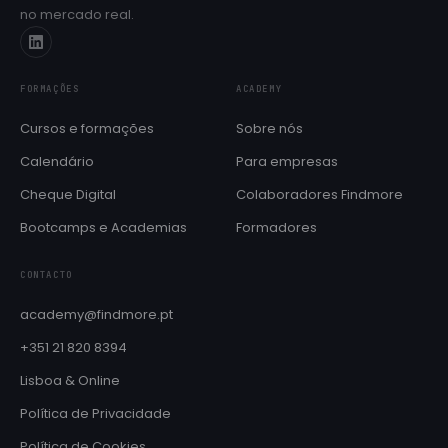
no mercado real.
Próximas edições e datas de início
Cheque Digital
Formação com apoio do programa IEFP
FORMAÇÕES
ACADEMY
Aulas de línguas
SÓ PARA COLABORADORES
Cursos e formações
Sobre nós
Inglês e Francês reservados ao ecossistema Findmore
Calendário
Para empresas
BOOTCAMPS E ACADEMIAS
Cheque Digital
Colaboradores Findmore
Brain QA Academy
Formação intensiva em QA e testes de software
Bootcamps e Academias
Formadores
Layer8 Bootcamp
CONTACTO
Bootcamp de cibersegurança e ethical hacking
academy@findmore.pt
+351 21 820 8394
Lisboa & Online
Política de Privacidade
Política de Cookies