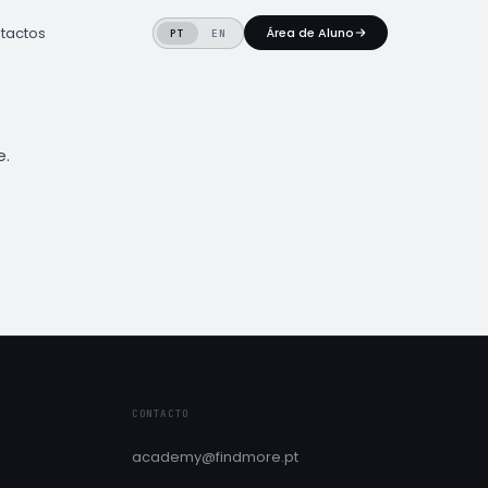
tactos
Área de Aluno
PT
EN
e.
CONTACTO
academy@findmore.pt