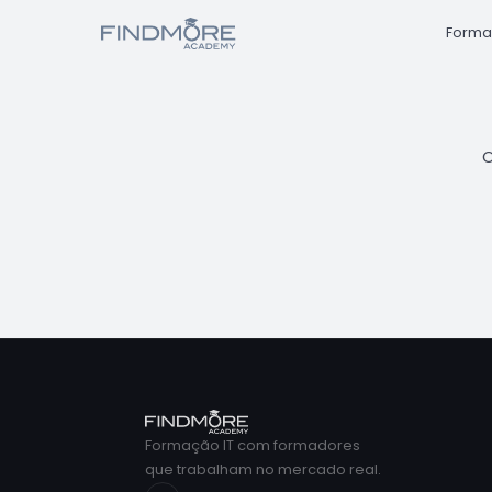
Forma
O
Formação IT com formadores
que trabalham no mercado real.