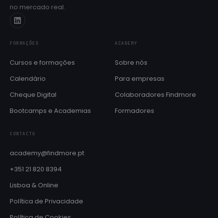
no mercado real.
Próximas edições e datas de início
Cheque Digital
Formação com apoio do programa IEFP
FORMAÇÕES
ACADEMY
Aulas de línguas
SÓ PARA COLABORADORES
Cursos e formações
Sobre nós
Inglês e Francês reservados ao ecossistema Findmore
Calendário
Para empresas
BOOTCAMPS E ACADEMIAS
Cheque Digital
Colaboradores Findmore
Brain QA Academy
Formação intensiva em QA e testes de software
Bootcamps e Academias
Formadores
Layer8 Bootcamp
CONTACTO
Bootcamp de cibersegurança e ethical hacking
academy@findmore.pt
+351 21 820 8394
Lisboa & Online
Política de Privacidade
Política de Cookies