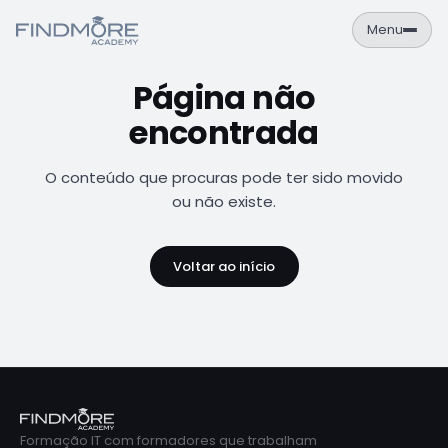
Menu
Página não
PT
EN
encontrada
Área de Aluno
NAVEGAÇÃO
O conteúdo que procuras pode ter sido movido
Formações
ou não existe.
Empresas
Voltar ao início
Sobre
Contactos
FORMAÇÕES
Cursos
Catálogo completo de formações IT
Formação IT com formadores que trabalham
Calendário