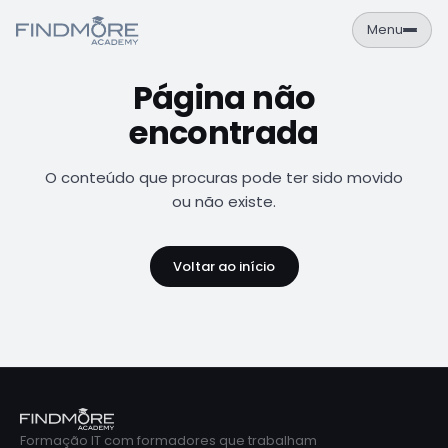
Menu
Página não
PT
EN
encontrada
Área de Aluno
NAVEGAÇÃO
O conteúdo que procuras pode ter sido movido
Formações
ou não existe.
Empresas
Voltar ao início
Sobre
Contactos
FORMAÇÕES
Cursos
Catálogo completo de formações IT
Formação IT com formadores que trabalham
Calendário