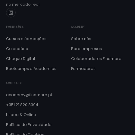
no mercado real.
Próximas edições e datas de início
Cheque Digital
Formação com apoio do programa IEFP
FORMAÇÕES
ACADEMY
Aulas de línguas
SÓ PARA COLABORADORES
Cursos e formações
Sobre nós
Inglês e Francês reservados ao ecossistema Findmore
Calendário
Para empresas
BOOTCAMPS E ACADEMIAS
Cheque Digital
Colaboradores Findmore
Brain QA Academy
Formação intensiva em QA e testes de software
Bootcamps e Academias
Formadores
Layer8 Bootcamp
CONTACTO
Bootcamp de cibersegurança e ethical hacking
academy@findmore.pt
+351 21 820 8394
Lisboa & Online
Política de Privacidade
Política de Cookies